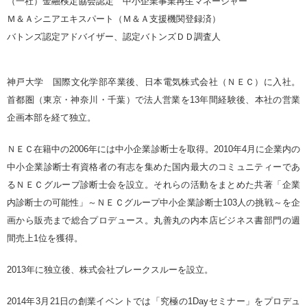
（一社）金融検定協会認定 中小企業事業再生マネージャー
Ｍ＆Ａシニアエキスパート（Ｍ＆Ａ支援機関登録済）
バトンズ認定アドバイザー、認定バトンズＤＤ調査人
神戸大学 国際文化学部卒業後、日本電気株式会社（ＮＥＣ）に入社。
首都圏（東京・神奈川・千葉）で法人営業を13年間経験後、本社の営業
企画本部を経て独立。
ＮＥＣ在籍中の2006年には中小企業診断士を取得。2010年4月に企業内の
中小企業診断士有資格者の有志を集めた国内最大のコミュニティーであ
るＮＥＣグループ診断士会を設立。それらの活動をまとめた共著「企業
内診断士の可能性」～ＮＥＣグループ中小企業診断士103人の挑戦～を企
画から販売まで総合プロデュース。丸善丸の内本店ビジネス書部門の週
間売上1位を獲得。
2013年に独立後、株式会社ブレークスルーを設立。
2014年3月21日の創業イベントでは「究極の1Dayセミナー」をプロデュ