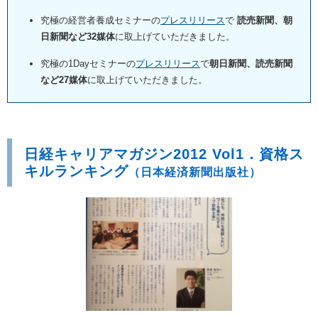
究極の経営者養成セミナーの
プレスリリース
で
読売新聞、朝
日新聞など32媒体
に取上げていただきました。
究極の1Dayセミナーの
プレスリリース
で
朝日新聞、読売新聞
など27媒体
に取上げていただきました。
日経キャリアマガジン2012 Vol1．資格ス
キルランキング
（日本経済新聞出版社）