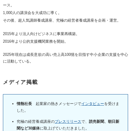
ース。
1,000人の講演会を大成功に導く。
その後、超人気講師養成講座、究極の経営者養成講座を企画・運営。
2015年より法人向けビジネスに事業再構築。
2016年より公的支援機関業務を開始。
2025年現在は成長意欲の高い売上高100憶を目指す中小企業の支援を中心
に活動している。
メディア掲載
情熱社長
起業家の熱きメッセージで
インタビュー
を受けま
した。
究極の経営養成講座の
プレスリリース
で、
読売新聞、朝日新
聞など30媒体
に取上げていただきました。